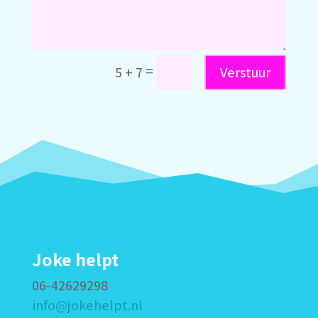
=
5 + 7
Verstuur
Joke helpt
06-42629298
info@jokehelpt.nl